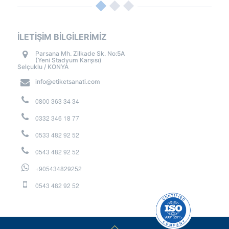
İLETİŞİM BİLGİLERİMİZ
Parsana Mh. Zilkade Sk. No:5A
(Yeni Stadyum Karşısı)
Selçuklu / KONYA
info@etiketsanati.com
0800 363 34 34
0332 346 18 77
0533 482 92 52
0543 482 92 52
+905434829252
0543 482 92 52