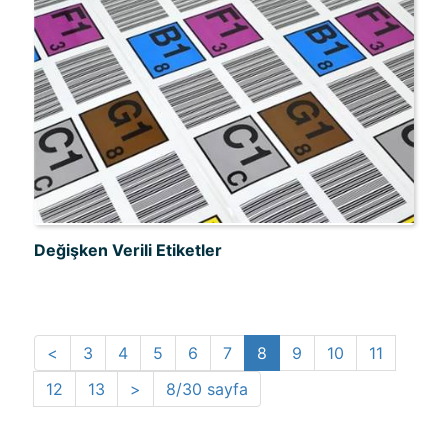
Değişken Verili Etiketler
<
3
4
5
6
7
8
9
10
11
12
13
>
8/30 sayfa