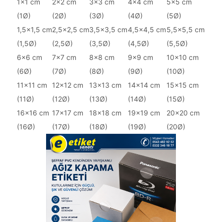
1x1 cm
2x2 cm
3x3 cm
4x4 cm
5x5 cm
(1Ø)
(2Ø)
(3Ø)
(4Ø)
(5Ø)
1,5x1,5 cm
2,5x2,5 cm
3,5x3,5 cm
4,5x4,5 cm
5,5x5,5 cm
(1,5Ø)
(2,5Ø)
(3,5Ø)
(4,5Ø)
(5,5Ø)
6x6 cm
7x7 cm
8x8 cm
9x9 cm
10x10 cm
(6Ø)
(7Ø)
(8Ø)
(9Ø)
(10Ø)
11x11 cm
12x12 cm
13x13 cm
14x14 cm
15x15 cm
(11Ø)
(12Ø)
(13Ø)
(14Ø)
(15Ø)
16x16 cm
17x17 cm
18x18 cm
19x19 cm
20x20 cm
(16Ø)
(17Ø)
(18Ø)
(19Ø)
(20Ø)