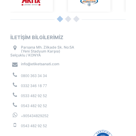
İLETİŞİM BİLGİLERİMİZ
Parsana Mh. Zilkade Sk. No:5A
(Yeni Stadyum Karşısı)
Selçuklu / KONYA
info@etiketsanati.com
0800 363 34 34
0332 346 18 77
0533 482 92 52
0543 482 92 52
+905434829252
0543 482 92 52