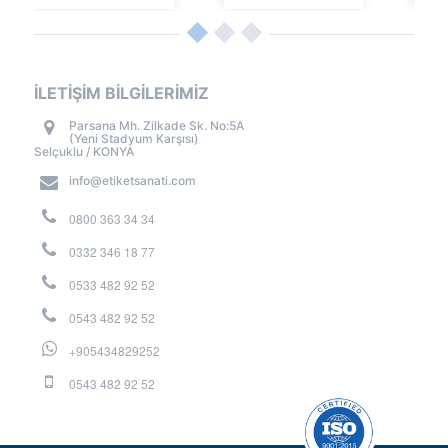
İLETİŞİM BİLGİLERİMİZ
Parsana Mh. Zilkade Sk. No:5A
(Yeni Stadyum Karşısı)
Selçuklu / KONYA
info@etiketsanati.com
0800 363 34 34
0332 346 18 77
0533 482 92 52
0543 482 92 52
+905434829252
0543 482 92 52