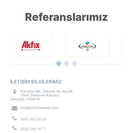
Referanslarımız
İLETİŞİM BİLGİLERİMİZ
Parsana Mh. Zilkade Sk. No:5A
(Yeni Stadyum Karşısı)
Selçuklu / KONYA
info@etiketsanati.com
0800 363 34 34
0332 346 18 77