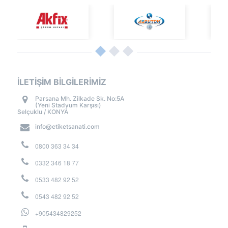
İLETİŞİM BİLGİLERİMİZ
Parsana Mh. Zilkade Sk. No:5A
(Yeni Stadyum Karşısı)
Selçuklu / KONYA
info@etiketsanati.com
0800 363 34 34
0332 346 18 77
0533 482 92 52
0543 482 92 52
+905434829252