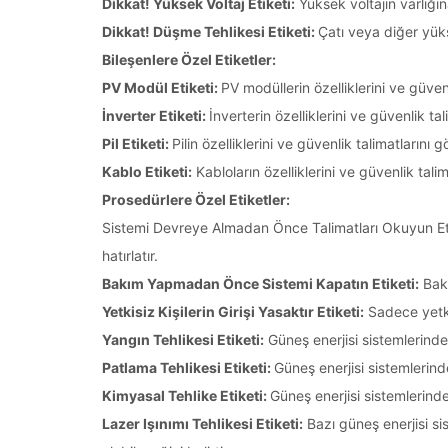
Dikkat! Yüksek Voltaj Etiketi:
Yüksek voltajın varlığı
Dikkat! Düşme Tehlikesi Etiketi:
Çatı veya diğer yüks
Bileşenlere Özel Etiketler:
PV Modül Etiketi:
PV modüllerin özelliklerini ve güvenl
İnverter Etiketi:
İnverterin özelliklerini ve güvenlik tal
Pil Etiketi:
Pilin özelliklerini ve güvenlik talimatlarını gö
Kablo Etiketi:
Kabloların özelliklerini ve güvenlik talima
Prosedürlere Özel Etiketler:
Sistemi Devreye Almadan Önce Talimatları Okuyun Etik
hatırlatır.
Bakım Yapmadan Önce Sistemi Kapatın Etiketi:
Bakı
Yetkisiz Kişilerin Girişi Yasaktır Etiketi:
Sadece yetkili
Yangın Tehlikesi Etiketi:
Güneş enerjisi sistemlerinde 
Patlama Tehlikesi Etiketi:
Güneş enerjisi sistemlerind
Kimyasal Tehlike Etiketi:
Güneş enerjisi sistemlerinde 
Lazer Işınımı Tehlikesi Etiketi:
Bazı güneş enerjisi sis