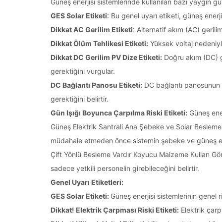
Güneş enerjisi sistemlerinde kullanılan bazı yaygın güv
GES Solar Etiketi
: Bu genel uyarı etiketi, güneş enerji
Dikkat AC Gerilim Etiketi
: Alternatif akım (AC) gerili
Dikkat Ölüm Tehlikesi Etiketi:
Yüksek voltaj nedeniyle
Dikkat DC Gerilim PV Dize Etiketi:
Doğru akım (DC) ger
gerektiğini vurgular.
DC Bağlantı Panosu Etiketi:
DC bağlantı panosunun y
gerektiğini belirtir.
Gün Işığı Boyunca Çarpılma Riski Etiketi:
Güneş enerj
Güneş Elektrik Santrali Ana Şebeke ve Solar Besle
müdahale etmeden önce sistemin şebeke ve güneş ener
Çift Yönlü Besleme Vardır Koyucu Malzeme Kullan Göre
sadece yetkili personelin girebileceğini belirtir.
Genel Uyarı Etiketleri:
GES Solar Etiketi:
Güneş enerjisi sistemlerinin genel r
Dikkat! Elektrik Çarpması Riski Etiketi:
Elektrik çarp