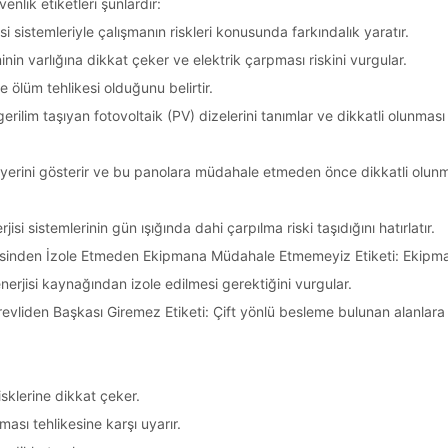
enlik etiketleri şunlardır:
si sistemleriyle çalışmanın riskleri konusunda farkındalık yaratır.
minin varlığına dikkat çeker ve elektrik çarpması riskini vurgular.
 ölüm tehlikesi olduğunu belirtir.
ilim taşıyan fotovoltaik (PV) dizelerini tanımlar ve dikkatli olunması
erini gösterir ve bu panolara müdahale etmeden önce dikkatli olun
isi sistemlerinin gün ışığında dahi çarpılma riski taşıdığını hatırlatır.
mesinden İzole Etmeden Ekipmana Müdahale Etmemeyiz Etiketi: Ekipm
jisi kaynağından izole edilmesi gerektiğini vurgular.
vliden Başkası Giremez Etiketi: Çift yönlü besleme bulunan alanlara
isklerine dikkat çeker.
ması tehlikesine karşı uyarır.