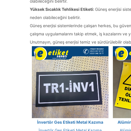
olabileceğini belirtir.
Yüksek Sıcaklık Tehlikesi Etiketi:
Güneş enerjisi sist
neden olabileceğini belirtir.
Güneş enerjisi sistemlerinde çalışan herkes, bu güvenli
çalışma uygulamalarını takip etmek, iş kazalarını ve 
Unutmayın, güneş enerjisi temiz ve sürdürülebilir olab
İnvertör Ges Etiketi Metal Kazıma
Alümin
İnvertör Ges Etiketi Metal Kazıma
Alümi