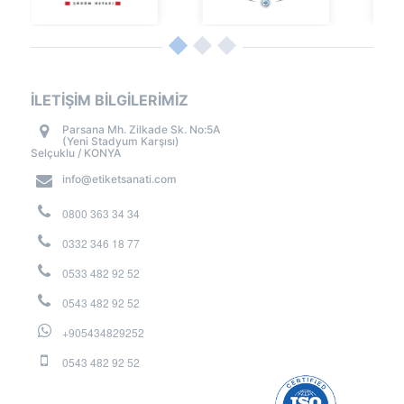
İLETİŞİM BİLGİLERİMİZ
Parsana Mh. Zilkade Sk. No:5A
(Yeni Stadyum Karşısı)
Selçuklu / KONYA
info@etiketsanati.com
0800 363 34 34
0332 346 18 77
0533 482 92 52
0543 482 92 52
+905434829252
0543 482 92 52