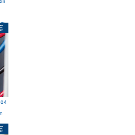
ılı
mm-
in
n 04
an