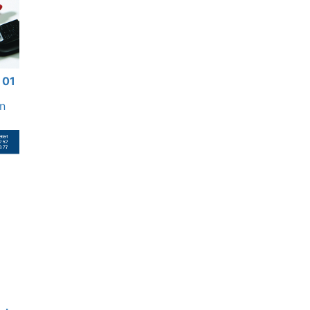
 01
an