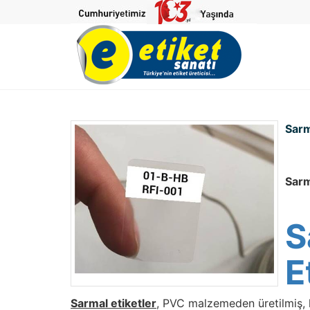
Sarm
Sarm
S
E
Sarmal etiketler
, PVC malzemeden üretilmiş, k