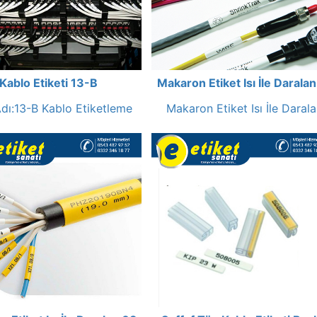
Kablo Etiketi 13-B
Makaron Etiket Isı İle Daralan
dı:13-B Kablo Etiketleme
Makaron Etiket Isı İle Daral