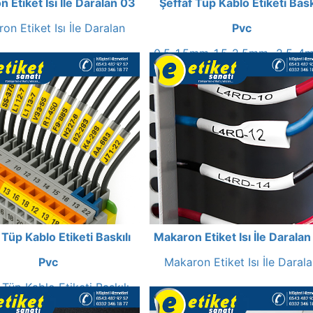
 Etiket Isı İle Daralan 03
Şeffaf Tüp Kablo Etiketi Bask
on Etiket Isı İle Daralan
Pvc
0,5-1,5mm-1,5-2,5mm -2,5-4
6-10mm-16-25mm kablolar iç
 Tüp Kablo Etiketi Baskılı
Makaron Etiket Isı İle Darala
Pvc
Makaron Etiket Isı İle Daral
 Tüp Kablo Etiketi Baskılı
Pvc