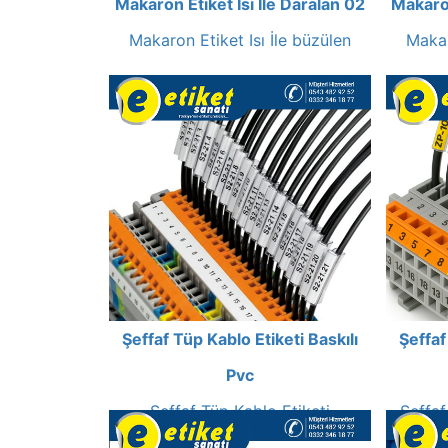
Makaron Etiket Isı İle Daralan 02
Makaron
Makaron Etiket Isı İle büzülen
Makar
Şeffaf Tüp Kablo Etiketi Baskılı
Şeffaf
Pvc
Şeffaf Tüp Kablo Etiketi
Şeffaf