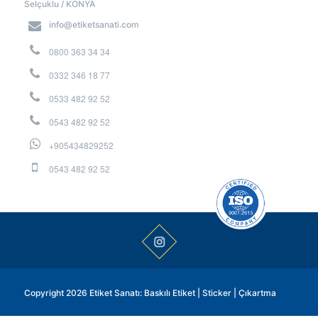
Selçuklu / KONYA
info@etiketsanati.com
0800 363 34 34
0332 346 18 77
0533 482 92 52
0543 482 92 52
+905434829252
0543 482 92 52
Copyright 2026 Etiket Sanatı: Baskılı Etiket | Sticker | Çıkartma