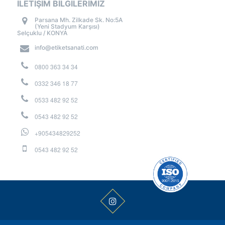
İLETİŞİM BİLGİLERİMİZ
Parsana Mh. Zilkade Sk. No:5A
(Yeni Stadyum Karşısı)
Selçuklu / KONYA
info@etiketsanati.com
0800 363 34 34
0332 346 18 77
0533 482 92 52
0543 482 92 52
+905434829252
0543 482 92 52